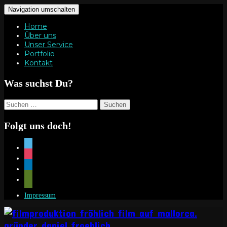
Navigation umschalten
Home
Über uns
Unser Service
Portfolio
Kontakt
Was suchst Du?
Suchen
nach:
Folgt uns doch!
vimeo
instagram
linkedin
mail
Impressum