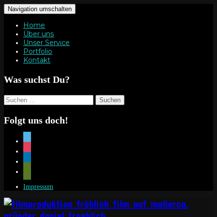
Navigation umschalten
Home
Über uns
Unser Service
Portfolio
Kontakt
Was suchst Du?
Suchen
nach:
Folgt uns doch!
vimeo
instagram
linkedin
mail
Impressum