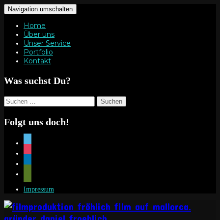
Navigation umschalten
Home
Über uns
Unser Service
Portfolio
Kontakt
Was suchst Du?
Suchen
nach:
Folgt uns doch!
vimeo
instagram
linkedin
mail
Impressum